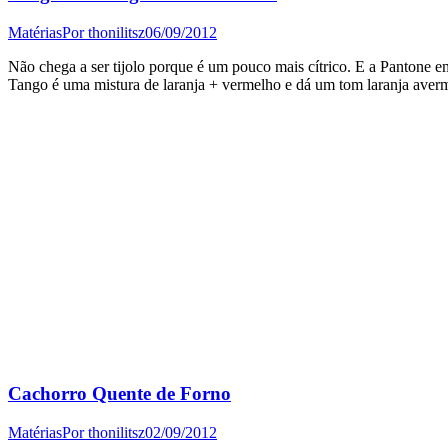
Matérias
Por
thonilitsz
06/09/2012
Não chega a ser tijolo porque é um pouco mais cítrico. E a Pantone 
Tango é uma mistura de laranja + vermelho e dá um tom laranja aver
Cachorro Quente de Forno
Matérias
Por
thonilitsz
02/09/2012