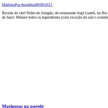
Matérias
Por
thonilitsz
09/09/2012
Receita do chef Pedro de Artagão, do restaurante Irajá Gastrô, no Ri
de fazer: Misture todos os ingredientes (com exceção do sal) e cozinh
Mariposas na parede