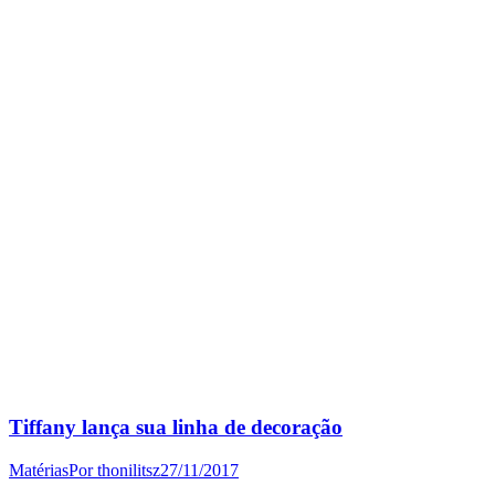
Tiffany lança sua linha de decoração
Matérias
Por
thonilitsz
27/11/2017