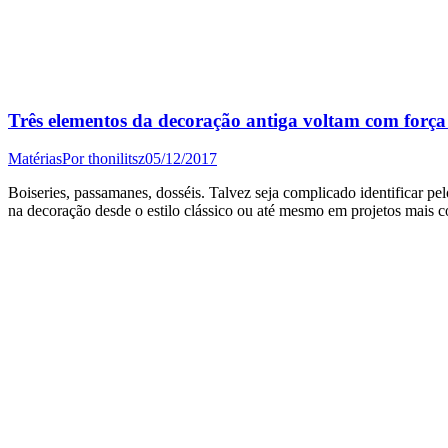
Três elementos da decoração antiga voltam com força 
Matérias
Por
thonilitsz
05/12/2017
Boiseries, passamanes, dosséis. Talvez seja complicado identificar p
na decoração desde o estilo clássico ou até mesmo em projetos ma