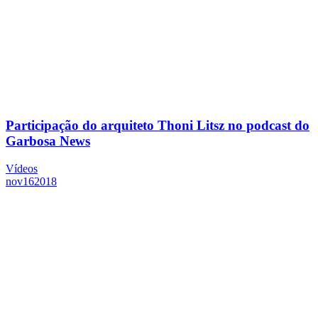
Participação do arquiteto Thoni Litsz no podcast do
Garbosa News
Vídeos
nov
16
2018