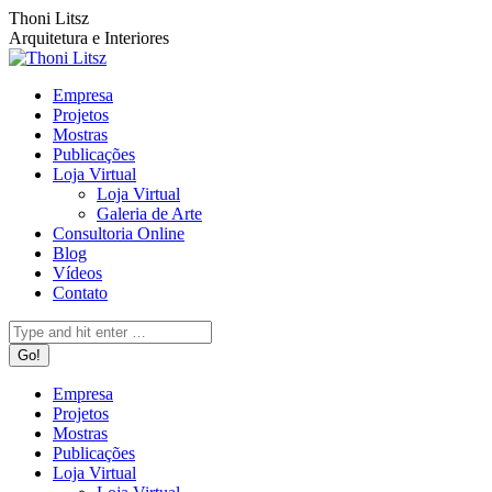
Pular
Facebook
Instagram
Rss
Thoni Litsz
para
page
page
page
Arquitetura e Interiores
o
opens
opens
opens
conteúdo
in
in
in
Empresa
new
new
new
Projetos
window
window
window
Mostras
Publicações
Loja Virtual
Loja Virtual
Galeria de Arte
Consultoria Online
Blog
Vídeos
Contato
Search:
Empresa
Projetos
Mostras
Publicações
Loja Virtual