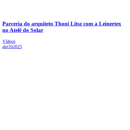
Parceria do arquiteto Thoni Litsz com a Leinertex
no Atelê do Solar
Vídeos
abr
16
2025