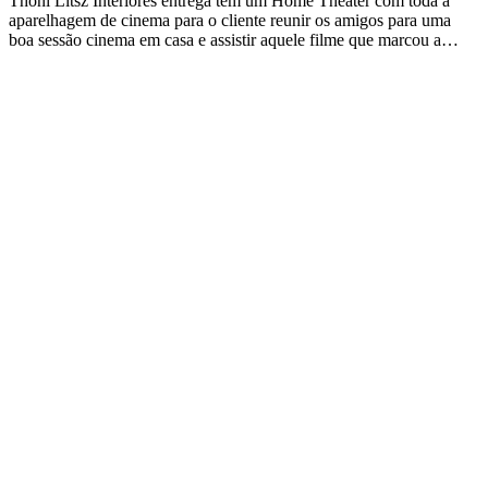
Thoni Litsz Interiores entrega tem um Home Theater com toda a
aparelhagem de cinema para o cliente reunir os amigos para uma
boa sessão cinema em casa e assistir aquele filme que marcou a…