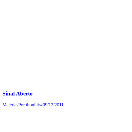
Sinal Aberto
Matérias
Por
thonilitsz
09/12/2011