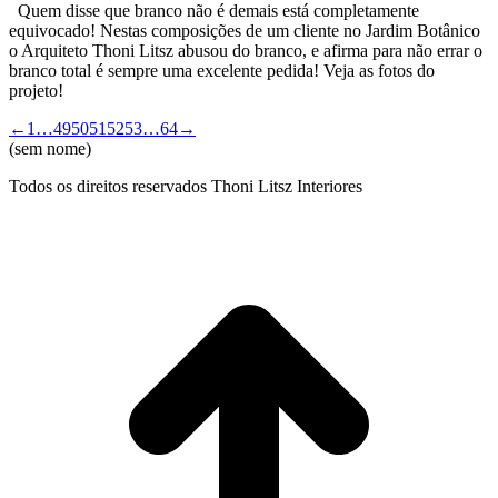
Quem disse que branco não é demais está completamente
equivocado! Nestas composições de um cliente no Jardim Botânico
o Arquiteto Thoni Litsz abusou do branco, e afirma para não errar o
branco total é sempre uma excelente pedida! Veja as fotos do
projeto!
←
1
…
49
50
51
52
53
…
64
→
(sem nome)
Todos os direitos reservados Thoni Litsz Interiores