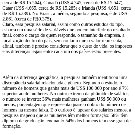
cerca de R$ 15.564), Canadá (US$ 4.745, cerca de R$ 15.547),
Catar (US$ 4.665, cerca de R$ 15.285) e Irlanda (US$ 4.651, cerca
de R$ 15.239). No Brasil, a média, segundo a pesquisa, é de US$
2.861 (cerca de R$9.375).
Claro, essa pesquisa salarial, assim como outros estudos do tipo,
esbarra em uma série de variáveis que podem interferir no resultado
final, como o cargo de quem responde, o tamanho da empresa, a
localização dentro do país, sem contar o que o valor representa,
afinal, também é preciso considerar que o custo de vida, os impostos
e as diferenças legais entre cada um dos países estão presentes.
Além da diferença geográfica, a pesquisa também identificou uma
discrepância salarial relacionada a gênero. Segundo o estudo, o
número de homens que ganha mais de US$ 100.000 por ano é 7%
superior ao de mulheres. No outro extremo da pirâmide de salários,
o número se inverte: 36% mais mulheres ganham US$ 50.000 ou
menos, porcentagem que representa quase o dobro do número de
homens na mesma faixa. E o curioso é, apesar dos salários menos, a
pesquisa mapeou que as mulheres têm melhor formação: 58% têm
diploma de graduação, enquanto 54% dos homens têm esse grau de
formação.