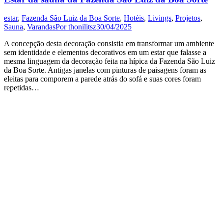
estar
,
Fazenda São Luiz da Boa Sorte
,
Hotéis
,
Livings
,
Projetos
,
Sauna
,
Varandas
Por
thonilitsz
30/04/2025
A concepção desta decoração consistia em transformar um ambiente
sem identidade e elementos decorativos em um estar que falasse a
mesma linguagem da decoração feita na hípica da Fazenda São Luiz
da Boa Sorte. Antigas janelas com pinturas de paisagens foram as
eleitas para comporem a parede atrás do sofá e suas cores foram
repetidas…