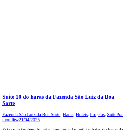
Suíte 10 do haras da Fazenda São Luiz da Boa
Sorte
Fazenda São Luiz da Boa Sorte
,
Haras
,
Hotéis
,
Projetos
,
Suíte
Por
thonilitsz
21/04/2025
Esta suíte também foi criada em uma das antigas baias do haras da