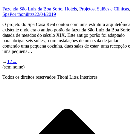
Fazenda São Luiz da Boa Sorte
,
Hotéis
,
Projetos
,
Salões e Clinicas
,
Spa
Por
thonilitsz
22/04/2019
O projeto do Spa Casa Real contou com uma estrutura arquitetônica
existente onde era o antigo porão da fazenda São Luiz da Boa Sorte
datada de meados do século XIX. Este antigo porão foi adaptado
para abrigar seis suítes, com instalações de uma sala de jantar
contendo uma pequena cozinha, duas salas de estar, uma recepção e
uma pequena…
→
1
2
→
(sem nome)
Todos os direitos reservados Thoni Litsz Interiores