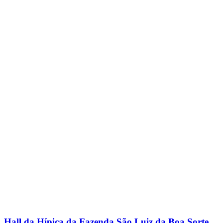
Hall da Hípica da Fazenda São Luiz da Boa Sorte