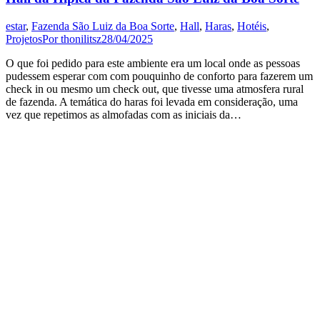
estar
,
Fazenda São Luiz da Boa Sorte
,
Hall
,
Haras
,
Hotéis
,
Projetos
Por
thonilitsz
28/04/2025
O que foi pedido para este ambiente era um local onde as pessoas
pudessem esperar com com pouquinho de conforto para fazerem um
check in ou mesmo um check out, que tivesse uma atmosfera rural
de fazenda. A temática do haras foi levada em consideração, uma
vez que repetimos as almofadas com as iniciais da…