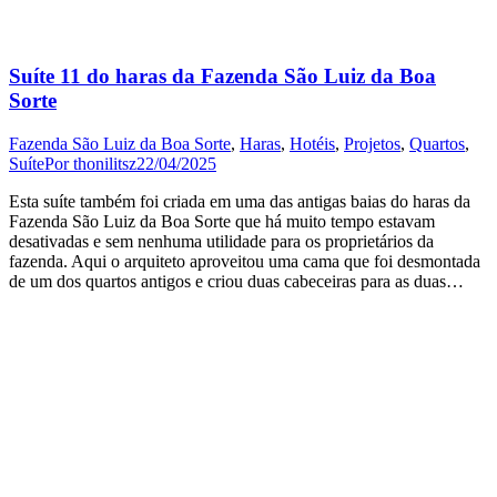
Suíte 11 do haras da Fazenda São Luiz da Boa
Sorte
Fazenda São Luiz da Boa Sorte
,
Haras
,
Hotéis
,
Projetos
,
Quartos
,
Suíte
Por
thonilitsz
22/04/2025
Esta suíte também foi criada em uma das antigas baias do haras da
Fazenda São Luiz da Boa Sorte que há muito tempo estavam
desativadas e sem nenhuma utilidade para os proprietários da
fazenda. Aqui o arquiteto aproveitou uma cama que foi desmontada
de um dos quartos antigos e criou duas cabeceiras para as duas…