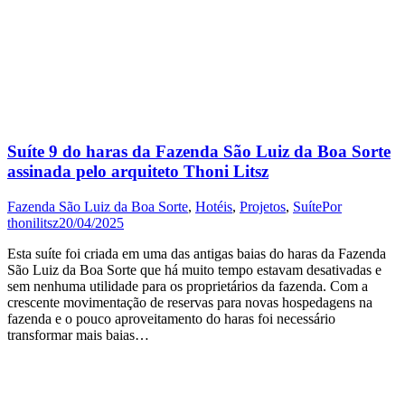
Suíte 9 do haras da Fazenda São Luiz da Boa Sorte
assinada pelo arquiteto Thoni Litsz
Fazenda São Luiz da Boa Sorte
,
Hotéis
,
Projetos
,
Suíte
Por
thonilitsz
20/04/2025
Esta suíte foi criada em uma das antigas baias do haras da Fazenda
São Luiz da Boa Sorte que há muito tempo estavam desativadas e
sem nenhuma utilidade para os proprietários da fazenda. Com a
crescente movimentação de reservas para novas hospedagens na
fazenda e o pouco aproveitamento do haras foi necessário
transformar mais baias…