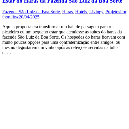
Estar do Haras da Fazenda São Luiz da Boa Sorte
Fazenda São Luiz da Boa Sorte
,
Haras
,
Hotéis
,
Livings
,
Projetos
Por
thonilitsz
20/04/2025
Aqui a proposta era transformar um hall de passagem para o
picadeiro eu um pequeno estar que atendesse as suítes do haras da
fazenda São Luiz da Boa Sorte. Os hospedes do haras ficavam com
muito poucas opções para uma confraternização entre amigos, ou
mesmo degustarem um vinho após as refeições servidas na tulha
da…