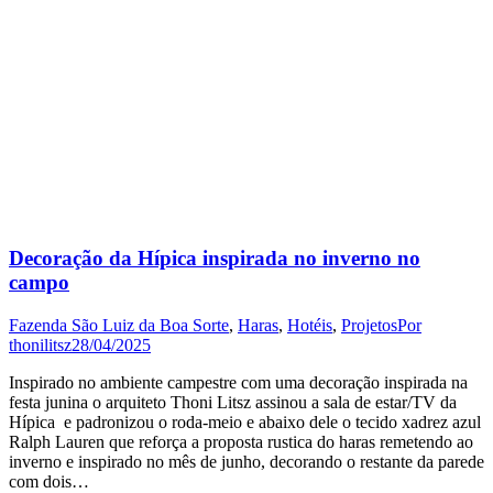
Decoração da Hípica inspirada no inverno no
campo
Fazenda São Luiz da Boa Sorte
,
Haras
,
Hotéis
,
Projetos
Por
thonilitsz
28/04/2025
Inspirado no ambiente campestre com uma decoração inspirada na
festa junina o arquiteto Thoni Litsz assinou a sala de estar/TV da
Hípica e padronizou o roda-meio e abaixo dele o tecido xadrez azul
Ralph Lauren que reforça a proposta rustica do haras remetendo ao
inverno e inspirado no mês de junho, decorando o restante da parede
com dois…