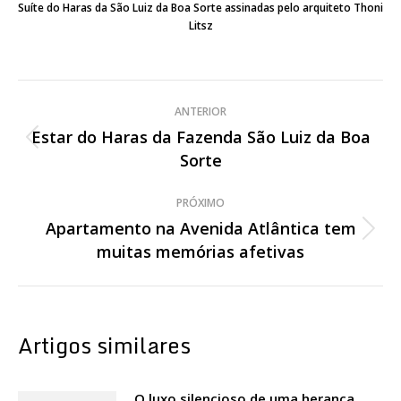
Suíte do Haras da São Luiz da Boa Sorte assinadas pelo arquiteto Thoni
Litsz
Navegação
ANTERIOR
de
Estar do Haras da Fazenda São Luiz da Boa
Post
Sorte
post:
anterior:
PRÓXIMO
Apartamento na Avenida Atlântica tem
Próximo
muitas memórias afetivas
post:
Artigos similares
O luxo silencioso de uma herança