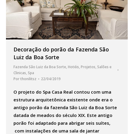
Decoração do porão da Fazenda São
Luiz da Boa Sorte
Fazenda São Luiz da Boa Sorte
,
Hotéis
,
Projetos
,
Salões e
Clinicas
,
Spa
Por
thonilitsz
22/04/2019
O projeto do Spa Casa Real contou com uma
estrutura arquitetônica existente onde era o
antigo porão da fazenda São Luiz da Boa Sorte
datada de meados do século XIX. Este antigo
porão foi adaptado para abrigar seis suítes,
com instalações de uma sala de jantar