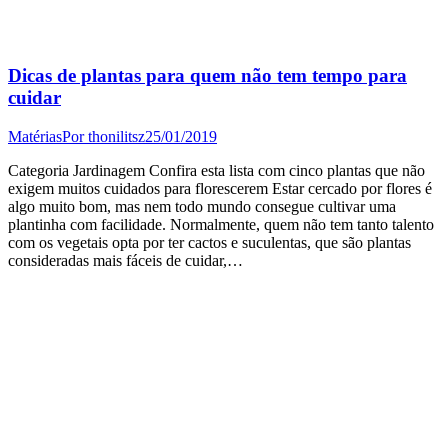
Dicas de plantas para quem não tem tempo para
cuidar
Matérias
Por
thonilitsz
25/01/2019
Categoria Jardinagem Confira esta lista com cinco plantas que não
exigem muitos cuidados para florescerem Estar cercado por flores é
algo muito bom, mas nem todo mundo consegue cultivar uma
plantinha com facilidade. Normalmente, quem não tem tanto talento
com os vegetais opta por ter cactos e suculentas, que são plantas
consideradas mais fáceis de cuidar,…