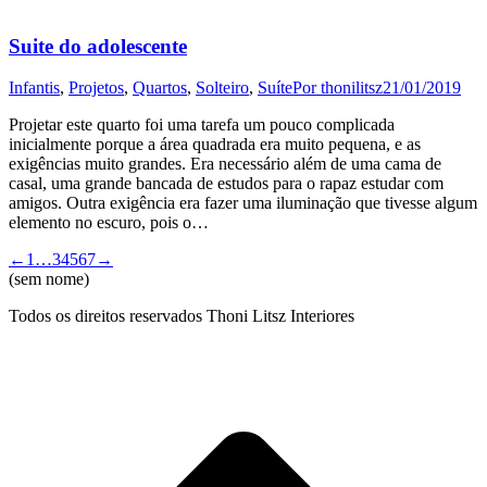
Suite do adolescente
Infantis
,
Projetos
,
Quartos
,
Solteiro
,
Suíte
Por
thonilitsz
21/01/2019
Projetar este quarto foi uma tarefa um pouco complicada
inicialmente porque a área quadrada era muito pequena, e as
exigências muito grandes. Era necessário além de uma cama de
casal, uma grande bancada de estudos para o rapaz estudar com
amigos. Outra exigência era fazer uma iluminação que tivesse algum
elemento no escuro, pois o…
←
1
…
3
4
5
6
7
→
(sem nome)
Todos os direitos reservados Thoni Litsz Interiores