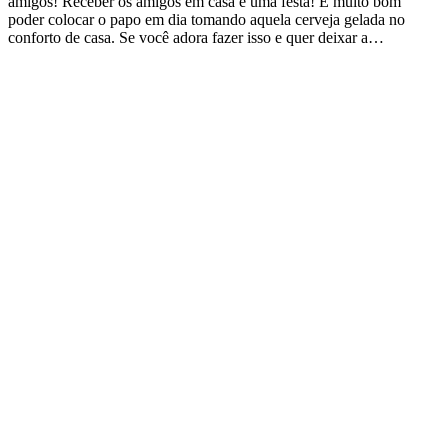
amigos! Receber os amigos em casa é uma festa! É muito bom
poder colocar o papo em dia tomando aquela cerveja gelada no
conforto de casa. Se você adora fazer isso e quer deixar a…