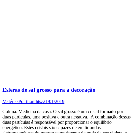
Esferas de sal grosso para a decoração
Matérias
Por
thonilitsz
21/01/2019
Coluna: Medicina da casa. O sal grosso é um cristal formado por
duas partículas, uma positiva e outra negativa. A combinação dessas
duas partículas é responsável por proporcionar o equilíbrio
energético. Estes cristais são capazes de emitir ondas
eletromagnéticas do mesmo comprimento de onda da cor violeta, e