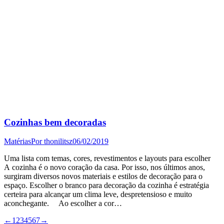
Cozinhas bem decoradas
Matérias
Por
thonilitsz
06/02/2019
Uma lista com temas, cores, revestimentos e layouts para escolher
A cozinha é o novo coração da casa. Por isso, nos últimos anos,
surgiram diversos novos materiais e estilos de decoração para o
espaço. Escolher o branco para decoração da cozinha é estratégia
certeira para alcançar um clima leve, despretensioso e muito
aconchegante. Ao escolher a cor…
←
1
2
3
4
5
6
7
→