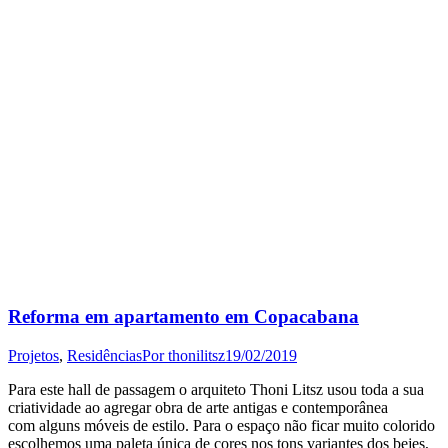
Reforma em apartamento em Copacabana
Projetos
,
Residências
Por
thonilitsz
19/02/2019
Para este hall de passagem o arquiteto Thoni Litsz usou toda a sua
criatividade ao agregar obra de arte antigas e contemporânea
com alguns móveis de estilo. Para o espaço não ficar muito colorido
escolhemos uma paleta única de cores nos tons variantes dos bejes,