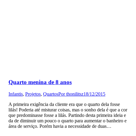
Quarto menina de 8 anos
Infantis
,
Projetos
,
Quartos
Por
thonilitsz
18/12/2015
A primeira exigência da cliente era que o quarto dela fosse
lilás! Poderia até misturar coisas, mas o sonho dela é que a cor
que predominasse fosse a lilás. Partindo desta primeira ideia e
da de diminuir um pouco o quarto para aumentar o banheiro e
área de serviço. Porém havia a necessidade de duas…