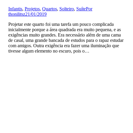
Infantis
,
Projetos
,
Quartos
,
Solteiro
,
Suíte
Por
thonilitsz
21/01/2019
Projetar este quarto foi uma tarefa um pouco complicada
inicialmente porque a área quadrada era muito pequena, e as
exigências muito grandes. Era necessário além de uma cama
de casal, uma grande bancada de estudos para o rapaz estudar
com amigos. Outra exigência era fazer uma iluminação que
tivesse algum elemento no escuro, pois o…