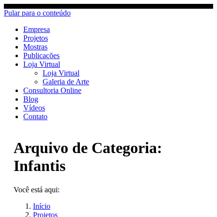
Pular para o conteúdo
Empresa
Projetos
Mostras
Publicações
Loja Virtual
Loja Virtual
Galeria de Arte
Consultoria Online
Blog
Vídeos
Contato
Arquivo de Categoria:
Infantis
Você está aqui:
Início
Projetos