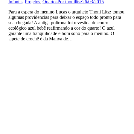
Infantis
,
Projetos
,
Quartos
Por
thonilitsz
26/03/2015
Para a espera do menino Lucas o arquiteto Thoni Litsz tomou
algumas providencias para deixar o espaço todo pronto para
sua chegada! A antiga poltrona foi revestida de couro
ecológico azul bebê reafirmando a cor do quarto! O azul
garante uma tranquilidade e bom sono para o menino. O
tapete de crochê é da Manya de…