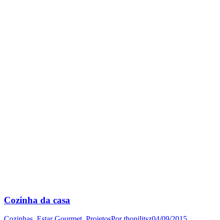
Cozinha da casa
Cozinhas
,
Estar Gourmet
,
Projetos
Por
thonilitsz
04/09/2015