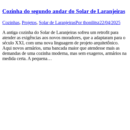
Cozinha do segundo andar do Solar de Laranjeiras
Cozinhas
,
Projetos
,
Solar de Laranjeiras
Por
thonilitsz
22/04/2025
A antiga cozinha do Solar de Laranjeiras sofreu um retrofit para
atender as exigências aos novos moradores, que a adaptaram para o
século XXI, com uma nova linguagem de projeto arquitetônico.
Aqui novos armários, uma bancada maior que atendesse mais as
demandas de uma cozinha moderna, mas sem exageros, armários na
medida certa. A pequena…