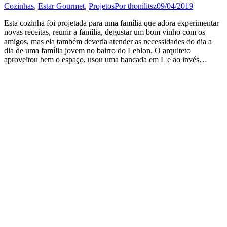
Cozinhas
,
Estar Gourmet
,
Projetos
Por
thonilitsz
09/04/2019
Esta cozinha foi projetada para uma família que adora experimentar
novas receitas, reunir a família, degustar um bom vinho com os
amigos, mas ela também deveria atender as necessidades do dia a
dia de uma família jovem no bairro do Leblon. O arquiteto
aproveitou bem o espaço, usou uma bancada em L e ao invés…