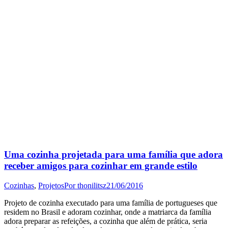
Uma cozinha projetada para uma família que adora
receber amigos para cozinhar em grande estilo
Cozinhas
,
Projetos
Por
thonilitsz
21/06/2016
Projeto de cozinha executado para uma família de portugueses que
residem no Brasil e adoram cozinhar, onde a matriarca da família
adora preparar as refeições, a cozinha que além de prática, seria