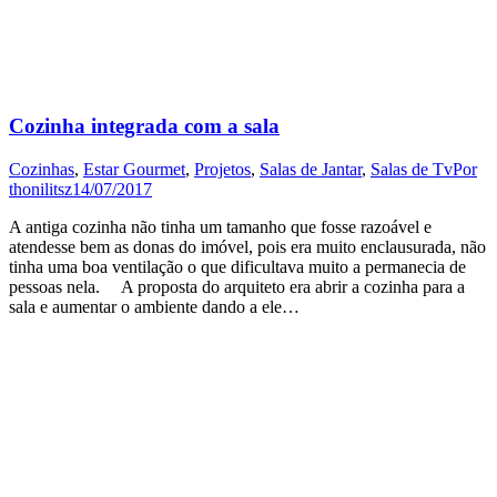
Cozinha integrada com a sala
Cozinhas
,
Estar Gourmet
,
Projetos
,
Salas de Jantar
,
Salas de Tv
Por
thonilitsz
14/07/2017
A antiga cozinha não tinha um tamanho que fosse razoável e
atendesse bem as donas do imóvel, pois era muito enclausurada, não
tinha uma boa ventilação o que dificultava muito a permanecia de
pessoas nela. A proposta do arquiteto era abrir a cozinha para a
sala e aumentar o ambiente dando a ele…