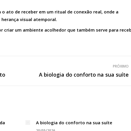
a o ato de receber em um ritual de conexão real, onde a
 herança visual atemporal.
por criar um ambiente acolhedor que também serve para rece
PRÓXIMO
to
A biologia do conforto na sua suíte
Próximo
post:
ada
A biologia do conforto na sua suíte
20/05/2026