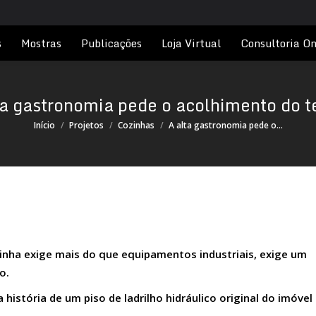
s
Mostras
Publicações
Loja Virtual
Consultoria On
ta gastronomia pede o acolhimento do 
Você está aqui:
Início
Projetos
Cozinhas
A alta gastronomia pede o…
nha exige mais do que equipamentos industriais, exige um
o.
história de um piso de ladrilho hidráulico original do imóvel