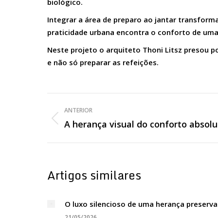
biológico.
Integrar a área de preparo ao jantar transform
praticidade urbana encontra o conforto de uma
Neste projeto o arquiteto Thoni Litsz presou 
e não só preparar as refeições.
Navegação
ANTERIOR
de
A herança visual do conforto absolu
Post
anterior:
post:
Artigos similares
O luxo silencioso de uma herança preserv
21/05/2026