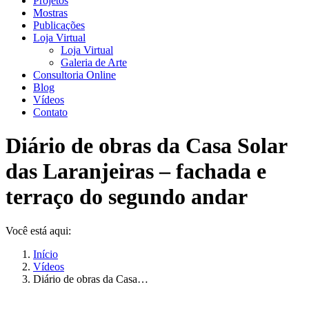
Projetos
Mostras
Publicações
Loja Virtual
Loja Virtual
Galeria de Arte
Consultoria Online
Blog
Vídeos
Contato
Diário de obras da Casa Solar
das Laranjeiras – fachada e
terraço do segundo andar
Você está aqui:
Início
Vídeos
Diário de obras da Casa…