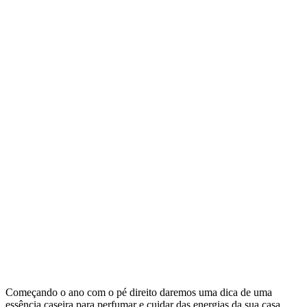
Começando o ano com o pé direito daremos uma dica de uma
essência caseira para perfumar e cuidar das energias da sua casa