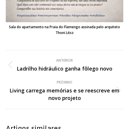
Sala do apartamento na Praia do Flamengo assinada pelo arquiteto
Thoni Litsz
Navegação
ANTERIOR
de
Ladrilho hidráulico ganha fôlego novo
Post
anterior:
post:
PRÓXIMO
Living carrega memórias e se reescreve em
Próximo
novo projeto
post:
Artigos similares