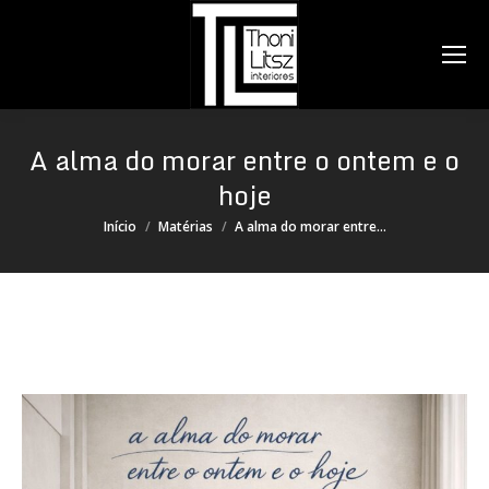
Search:
A alma do morar entre o ontem e o
hoje
Você está aqui:
Início
Matérias
A alma do morar entre…