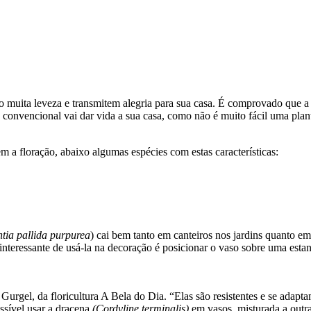
ão muita leveza e transmitem alegria para sua casa. É comprovado que a
 convencional vai dar vida a sua casa, como não é muito fácil uma plan
 a floração, abaixo algumas espécies com estas características:
tia pallida purpurea
) cai bem tanto em canteiros nos jardins quanto e
nteressante de usá-la na decoração é posicionar o vaso sobre uma estan
 Gurgel, da floricultura A Bela do Dia. “Elas são resistentes e se ada
ssível usar a dracena
(Cordyline terminalis)
em vasos, misturada a outras