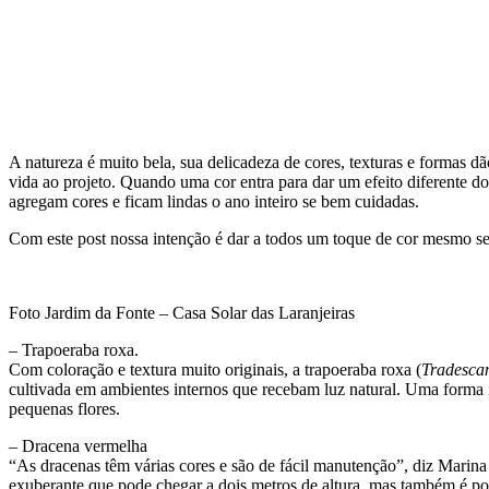
A natureza é muito bela, sua delicadeza de cores, texturas e formas d
vida ao projeto. Quando uma cor entra para dar um efeito diferente do
agregam cores e ficam lindas o ano inteiro se bem cuidadas.
Com este post nossa intenção é dar a todos um toque de cor mesmo sem
Foto Jardim da Fonte – Casa Solar das Laranjeiras
– Trapoeraba roxa.
Com coloração e textura muito originais, a trapoeraba roxa (
Tradescan
cultivada em ambientes internos que recebam luz natural. Uma forma i
pequenas flores.
– Dracena vermelha
“As dracenas têm várias cores e são de fácil manutenção”, diz Marina
exuberante que pode chegar a dois metros de altura, mas também é po