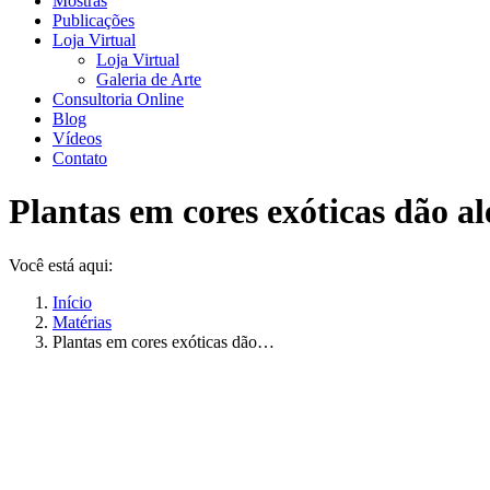
Mostras
Publicações
Loja Virtual
Loja Virtual
Galeria de Arte
Consultoria Online
Blog
Vídeos
Contato
Plantas em cores exóticas dão a
Você está aqui:
Início
Matérias
Plantas em cores exóticas dão…