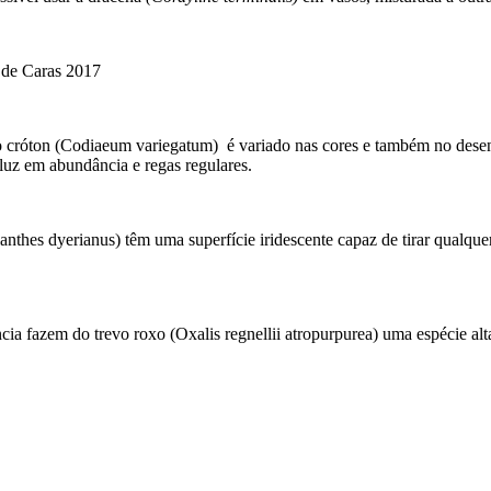
a de Caras 2017
o cróton (Codiaeum variegatum) é variado nas cores e também no desenh
luz em abundância e regas regulares.
thes dyerianus) têm uma superfície iridescente capaz de tirar qualquer
ia fazem do trevo roxo (Oxalis regnellii atropurpurea) uma espécie alt