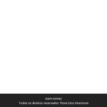
Flor de alho excelente para decorar
Matérias
Por
thonilitsz
04/02/2019
Categoria Decoração O gênero Allium tem
formato escultural que vai bem na decoração
da casa. Possivelmente uma das flores que
mais causam surpresa é a Flor de Alho. Você
certamente está aí se perguntando: mas é de
alho mesmo? Sim! Para os descrentes, segue a
prova maior: Esse pom-pom da natureza é
uma…
(sem nome)
Todos os direitos reservados Thoni Litsz Interiores