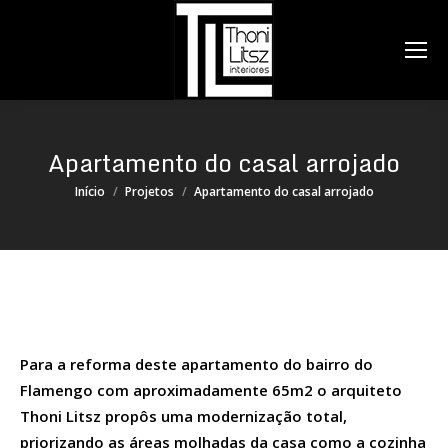
Search:
Apartamento do casal arrojado
Você está aqui:
Início
Projetos
Apartamento do casal arrojado
Para a reforma deste apartamento do bairro do
Flamengo com aproximadamente 65m2 o arquiteto
Thoni Litsz propôs uma modernização total,
priorizando as áreas molhadas da casa como a cozinha