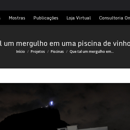
s
Mostras
Publicações
Loja Virtual
Consultoria On
l um mergulho em uma piscina de vinho
Você está aqui:
Início
Projetos
Piscinas
Que tal um mergulho em…