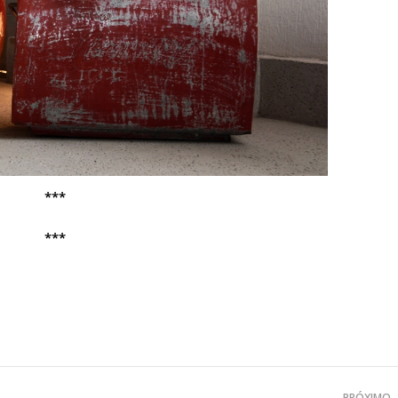
***
***
PRÓXIMO