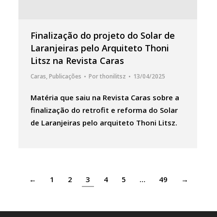
Finalização do projeto do Solar de
Laranjeiras pelo Arquiteto Thoni
Litsz na Revista Caras
Caras
,
Publicações
Por
thonilitsz
13/04/2025
Matéria que saiu na Revista Caras sobre a
finalização do retrofit e reforma do Solar
de Laranjeiras pelo arquiteto Thoni Litsz.
←
1
2
3
4
5
…
49
→