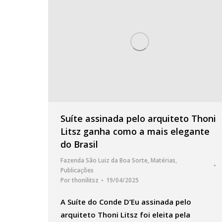
Suíte assinada pelo arquiteto Thoni
Litsz ganha como a mais elegante
do Brasil
Fazenda São Luiz da Boa Sorte
,
Matérias
,
Publicações
Por
thonilitsz
19/04/2025
A Suíte do Conde D’Eu assinada pelo
arquiteto Thoni Litsz foi eleita pela