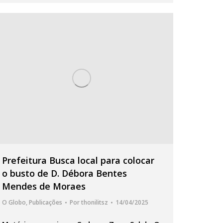
Prefeitura Busca local para colocar
o busto de D. Débora Bentes
Mendes de Moraes
O Globo
,
Publicações
Por
thonilitsz
14/04/2025