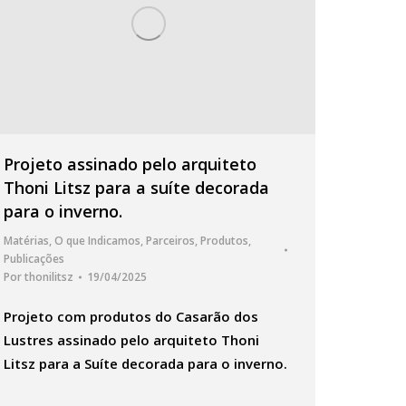
Projeto assinado pelo arquiteto
Thoni Litsz para a suíte decorada
para o inverno.
Matérias
,
O que Indicamos
,
Parceiros
,
Produtos
,
Publicações
Por
thonilitsz
19/04/2025
Projeto com produtos do Casarão dos
Lustres assinado pelo arquiteto Thoni
Litsz para a Suíte decorada para o inverno.