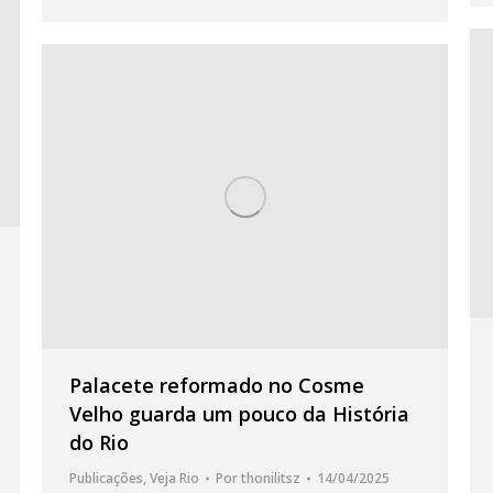
Palacete reformado no Cosme
Velho guarda um pouco da História
do Rio
Publicações
,
Veja Rio
Por
thonilitsz
14/04/2025