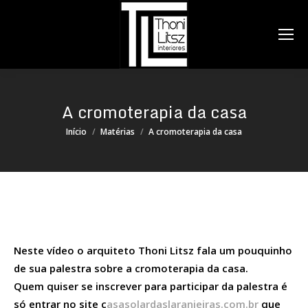
Search:
A cromoterapia da casa
Você está aqui:
Início
Matérias
A cromoterapia da casa
Neste vídeo o arquiteto Thoni Litsz fala um pouquinho
de sua palestra sobre a cromoterapia da casa.
Quem quiser se inscrever para participar da palestra é
só entrar no site c
asasolardaslaranjeiras.com.br
que