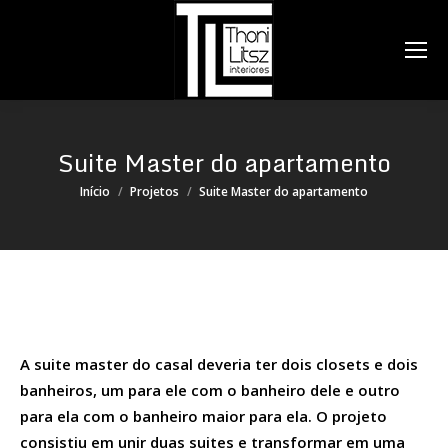
Search:
Suite Master do apartamento
Você está aqui:
Início
Projetos
Suite Master do apartamento
A suite master do casal deveria ter dois closets e dois
banheiros, um para ele com o banheiro dele e outro
para ela com o banheiro maior para ela. O projeto
consistiu em unir duas suites e transformar em uma