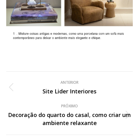
Navegação
ANTERIOR
de
Site Lider Interiores
Post
anterior:
post:
PRÓXIMO
Decoração do quarto do casal, como criar um
Próximo
ambiente relaxante
post: