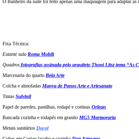
O Banheiro da suíte foi feito apenas uma maquiagem para adaptar as
Fixa Técnica:
Estante sala
Roma Mobili
Quadros
fotografias assinada pelo arquiteto Thoni Litsz tema “As
Marcenaria do quarto
Bela Arte
Colcha e almofadas
Manya de Panos Arte e Artesanato
Tintas
Sulvinil
Papel de paredes, pastilhas, rodapé e cortinas
Orlean
Bancada cozinha e rodapés em granito
MG5 Marmoraria
Metais sanitários
Docol
Cubas em Corian lavabo e cozinha
Don Artesano