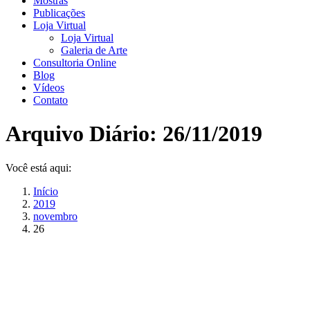
Mostras
Publicações
Loja Virtual
Loja Virtual
Galeria de Arte
Consultoria Online
Blog
Vídeos
Contato
Arquivo Diário:
26/11/2019
Você está aqui:
Início
2019
novembro
26