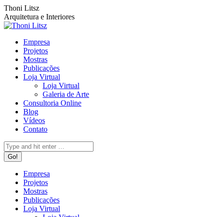
Pular
Facebook
Instagram
Rss
Thoni Litsz
para
page
page
page
Arquitetura e Interiores
o
opens
opens
opens
conteúdo
in
in
in
Empresa
new
new
new
Projetos
window
window
window
Mostras
Publicações
Loja Virtual
Loja Virtual
Galeria de Arte
Consultoria Online
Blog
Vídeos
Contato
Search:
Empresa
Projetos
Mostras
Publicações
Loja Virtual