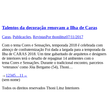
Talentos da decoração renovam a Ilha de Caras
Caras
,
Publicações
,
Revistas
Por
thonilitsz
07/11/2017
Com o tema Cores e Sensações, temporada 2018 é celebrada com
almoço de confraternização Foi dada a largada para a temporada da
Ilha de CARAS 2018. Um time gabaritado de arquitetos e designers
de interiores terá o desafio de repaginar 14 ambientes com o
tema Cores e Sensações. Durante o tradicional encontro, parceiros
‘veteranos’ como Jóia Bergamo (54), Thoni…
→
1
2
3
4
5
…
11
→
(sem nome)
Todos os direitos reservados Thoni Litsz Interiores
t
T