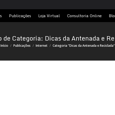
s
Publicações
Loja Virtual
Consultoria Online
Blo
o de Categoria:
Dicas da Antenada e Re
ocê está aqui:
Início
Publicações
Internet
Categoria "Dicas da Antenada e Reciclada"
or
thonilitsz
15/11/2011
s e objetos renovando sua decoração com alguns novos to
ram e deram mais imponência aos objetos. A mesa de vidro t
brilho.Os quadros foram…