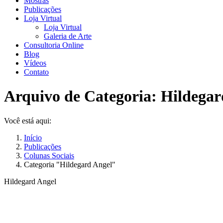
Mostras
Publicações
Loja Virtual
Loja Virtual
Galeria de Arte
Consultoria Online
Blog
Vídeos
Contato
Arquivo de Categoria:
Hildegar
Você está aqui:
Início
Publicações
Colunas Sociais
Categoria "Hildegard Angel"
Hildegard Angel