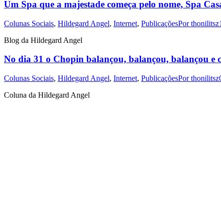
Um Spa que a majestade começa pelo nome, Spa Casa
Colunas Sociais
,
Hildegard Angel
,
Internet
,
Publicações
Por
thonilitsz
Blog da Hildegard Angel
No dia 31 o Chopin balançou, balançou, balançou e ca
Colunas Sociais
,
Hildegard Angel
,
Internet
,
Publicações
Por
thonilitsz
Coluna da Hildegard Angel