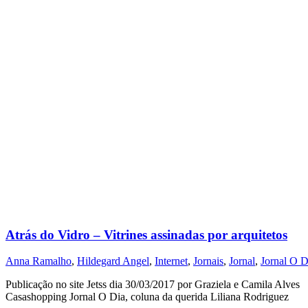
Atrás do Vidro – Vitrines assinadas por arquitetos
Anna Ramalho
,
Hildegard Angel
,
Internet
,
Jornais
,
Jornal
,
Jornal O D
Publicação no site Jetss dia 30/03/2017 por Graziela e Camila Alv
Casashopping Jornal O Dia, coluna da querida Liliana Rodriguez