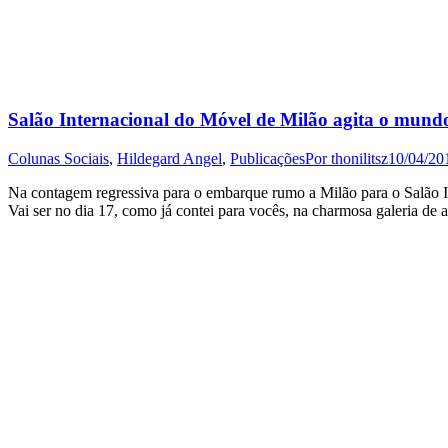
Salão Internacional do Móvel de Milão agita o mund
Colunas Sociais
,
Hildegard Angel
,
Publicações
Por
thonilitsz
10/04/20
Na contagem regressiva para o embarque rumo a Milão para o Salão I
Vai ser no dia 17, como já contei para vocês, na charmosa galeria de