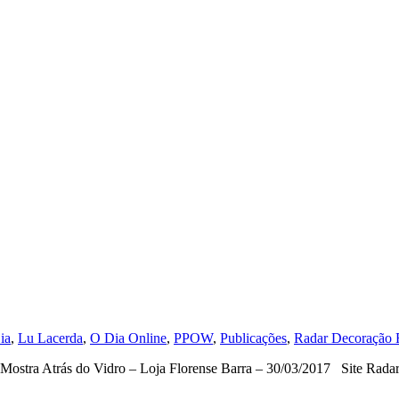
ia
,
Lu Lacerda
,
O Dia Online
,
PPOW
,
Publicações
,
Radar Decoração 
es Mostra Atrás do Vidro – Loja Florense Barra – 30/03/2017 Site R