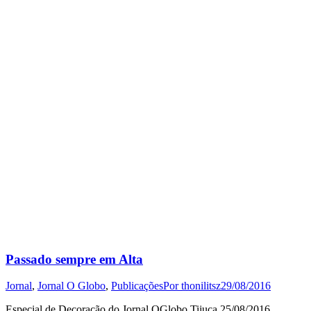
Passado sempre em Alta
Jornal
,
Jornal O Globo
,
Publicações
Por
thonilitsz
29/08/2016
Especial de Decoração do Jornal OGlobo Tijuca 25/08/2016