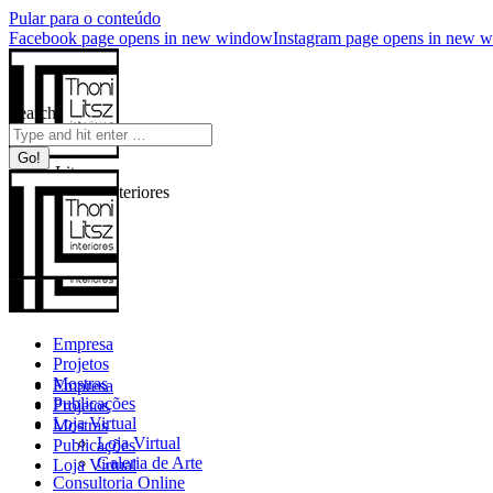
Pular para o conteúdo
Facebook page opens in new window
Instagram page opens in new 
Search:
Thoni Litsz
Arquitetura e Interiores
Empresa
Projetos
Mostras
Empresa
Publicações
Projetos
Loja Virtual
Mostras
Loja Virtual
Publicações
Galeria de Arte
Loja Virtual
Consultoria Online