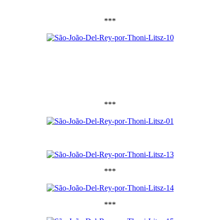
***
***
***
***