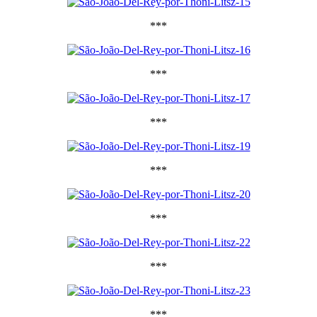
***
***
***
***
***
***
***